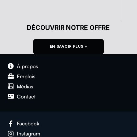
DÉCOUVRIR NOTRE OFFRE
EN SAVOIR PLUS +
À pro­pos
Emplois
Médias
Con­tact
Face­book
Insta­gram