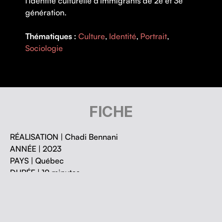
l'identité culturelle d'immigrants de 2e et 3e
génération.
Thématiques :
Culture
,
Identité
,
Portrait
,
Sociologie
FICHE
RÉALISATION |
Chadi Bennani
ANNÉE |
2023
PAYS |
Québec
DURÉE |
19 minutes
V.O. |
française
IMAGE
| Étienne Roussy
SON
| Frédérick Takvorian, Louis-Joseph Cliche, Marc-