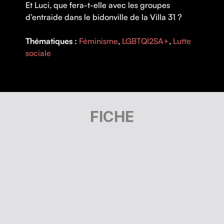
Et Luci, que fera-t-elle avec les groupes
d’entraide dans le bidonville de la Villa 31 ?
Thématiques :
Féminisme
,
LGBTQI2SA+
,
Lutte
sociale
FICHE
RÉALISATION |
Julia Martinez Heimann
,
Natalia Laclau
ANNÉE |
2024
PAYS |
Argentine
,
France
DURÉE |
74 minutes
V.O. |
espagnole
S.-T. |
Français