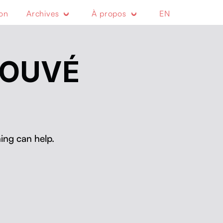
ion
Archives
À propos
EN
ROUVÉ
ing can help.