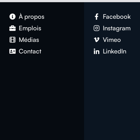
À pro­pos
Face­book
Emplois
Insta­gram
Médias
Vimeo
Con­tact
LinkedIn