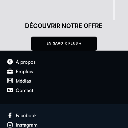
DÉCOUVRIR NOTRE OFFRE
EN SAVOIR PLUS +
À pro­pos
Emplois
Médias
Con­tact
Face­book
Insta­gram