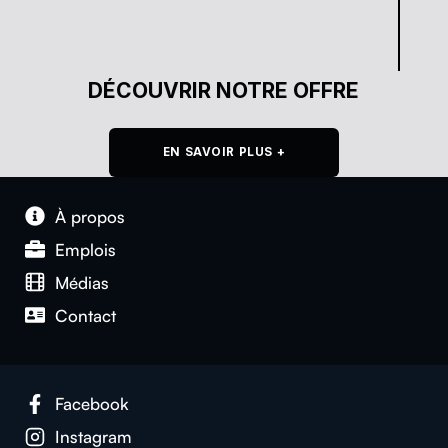
DÉCOUVRIR NOTRE OFFRE
EN SAVOIR PLUS +
À pro­pos
Emplois
Médias
Con­tact
Face­book
Insta­gram