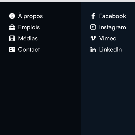
À pro­pos
Face­book
Emplois
Insta­gram
Médias
Vimeo
Con­tact
LinkedIn