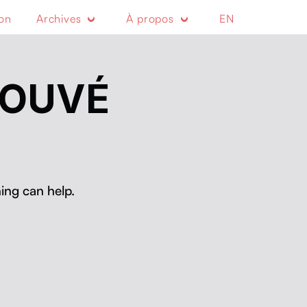
ion
Archives
À propos
EN
ROUVÉ
ing can help.