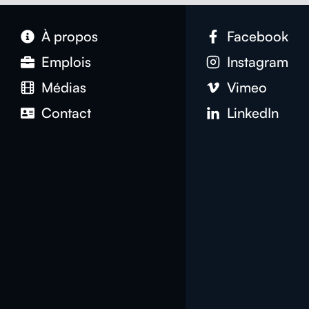
À pro­pos
Face­book
Emplois
Insta­gram
Médias
Vimeo
Con­tact
LinkedIn