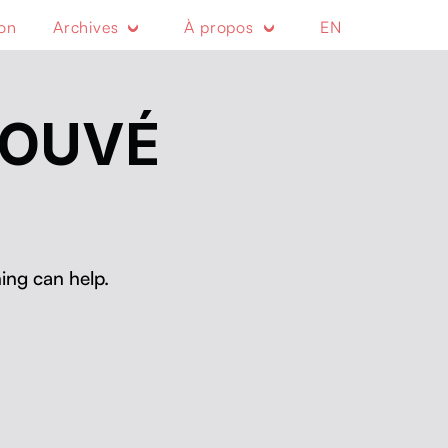
ion
Archives
À propos
EN
ROUVÉ
ing can help.