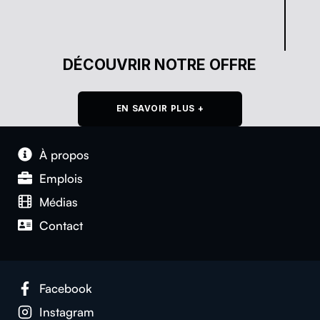
DÉCOUVRIR NOTRE OFFRE
EN SAVOIR PLUS +
À pro­pos
Emplois
Médias
Con­tact
Face­book
Insta­gram