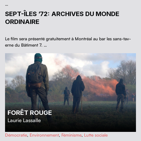
…
SEPT-ÎLES ’72: ARCHIVES DU MONDE
ORDINAIRE
Le film sera présen­té gra­tu­ite­ment à Mon­tréal au bar les sans-tav­
erne du Bâti­ment 7. …
FORÊT ROUGE
Laurie Lassalle
…
Démocratie
,
Environnement
,
Féminisme
,
Lutte sociale