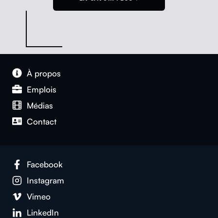
À pro­pos
Emplois
Médias
Con­tact
Face­book
Insta­gram
Vimeo
LinkedIn