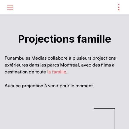
⋮
ME
Projections famille
Funam­bules Médias col­la­bore à plusieurs pro­jec­tions
extérieures dans les parcs Mon­tréal, avec des films à
des­ti­na­tion de toute
la famille
.
Aucune pro­jec­tion à venir pour le moment.
Skip back to main navigation