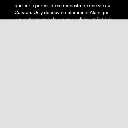
qui leur a permis de se reconstruire une vie au
Canada. On y découvre notamment Alain qui
poursuit son rêve de devenir policier et Patricia
qui apprécie de pouvoir vivre en toute sécurité
son identité bisexuelle au Canada, ce qui était
impossible dans son Ouganda natal .
FICHE
RÉALISATION |
Paul Tom
ANNÉE |
2021
PAYS |
Canada
DURÉE |
82 minutes
V.O. |
Anglais
,
Français