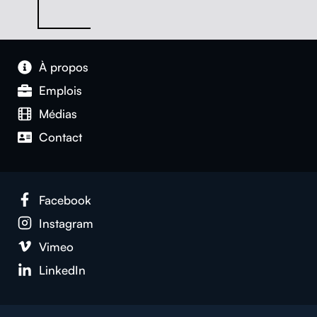
À pro­pos
Emplois
Médias
Con­tact
Face­book
Insta­gram
Vimeo
LinkedIn