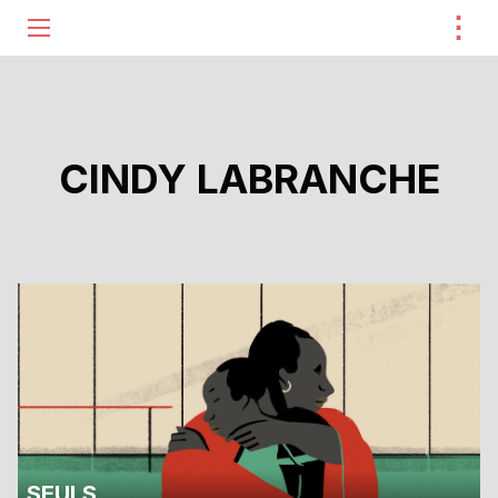
⋮
ME
CINDY LABRANCHE
SEULS