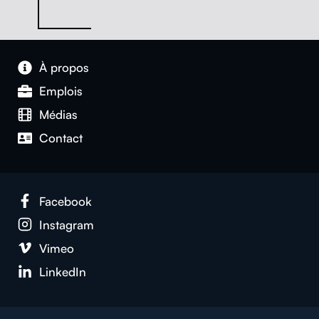
À pro­pos
Emplois
Médias
Con­tact
Face­book
Insta­gram
Vimeo
LinkedIn