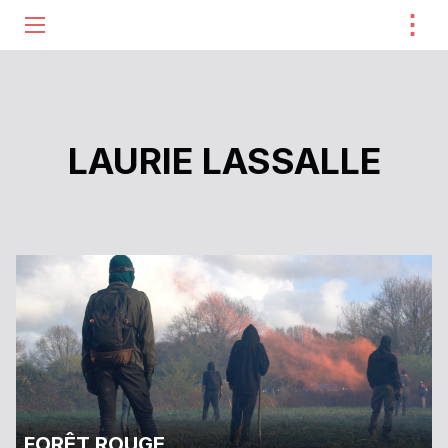
⋮
ME
LAURIE LASSALLE
FORÊT ROUGE