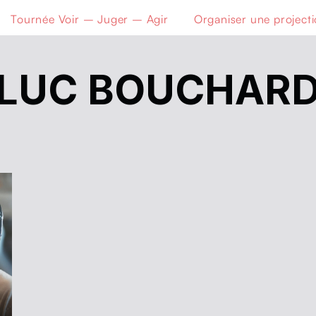
Tournée Voir – Juger – Agir
Organiser une project
LUC BOUCHAR