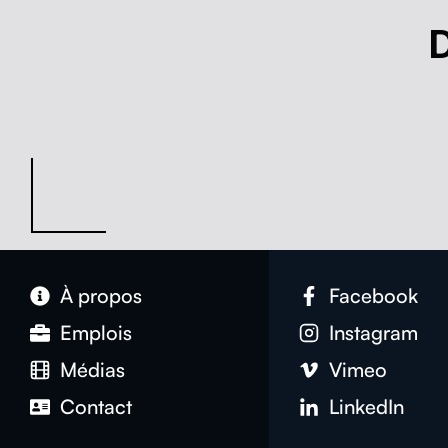
À pro­pos
Face­book
Emplois
Insta­gram
Médias
Vimeo
Con­tact
LinkedIn