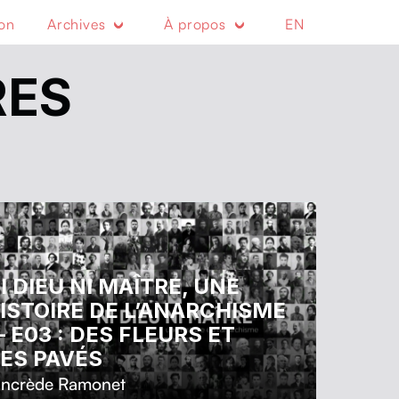
ion
Archives
À propos
EN
RES
I DIEU NI MAÎTRE, UNE
ISTOIRE DE L’ANARCHISME
 E03 : DES FLEURS ET
ES PAVÉS
ancrède Ramonet