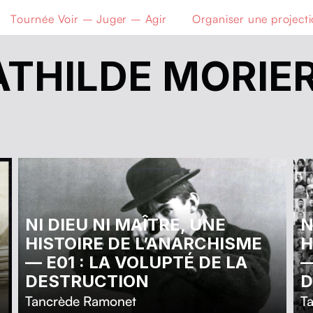
Tournée Voir – Juger – Agir
Organiser une project
THILDE MORIE
NI DIEU NI MAÎTRE, UNE
N
HISTOIRE DE L’ANARCHISME
H
— E01 : LA VOLUPTÉ DE LA
—
DESTRUCTION
D
Tancrède Ramonet
T