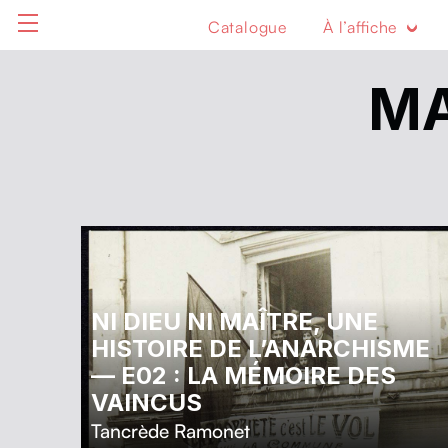
Catalogue
À l’affiche
MA
NI DIEU NI MAÎTRE, UNE
HISTOIRE DE L’ANARCHISME
— E02 : LA MÉMOIRE DES
VAINCUS
Tancrède Ramonet