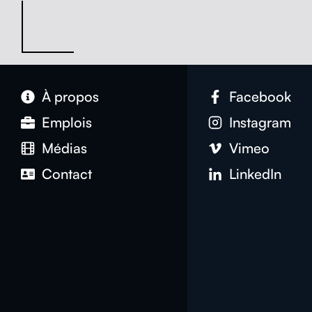
À pro­pos
Face­book
Emplois
Insta­gram
Médias
Vimeo
Con­tact
LinkedIn