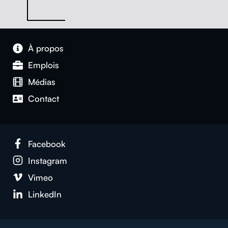
À pro­pos
Emplois
Médias
Con­tact
Face­book
Insta­gram
Vimeo
LinkedIn