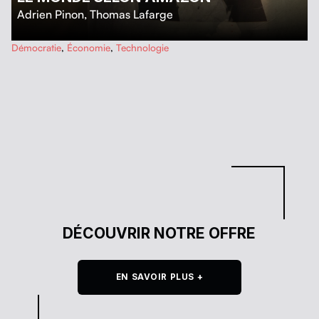
Adrien Pinon
,
Thomas Lafarge
…
Démocratie
,
Économie
,
Technologie
DÉCOUVRIR NOTRE OFFRE
EN SAVOIR PLUS +