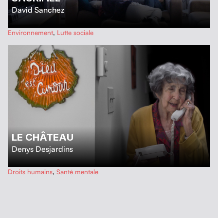
David Sanchez
…
Environnement
,
Lutte sociale
LE CHÂTEAU
Denys Desjardins
…
Droits humains
,
Santé mentale