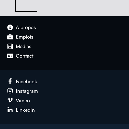
À pro­pos
Emplois
Médias
Con­tact
Face­book
Insta­gram
Vimeo
LinkedIn