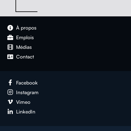
À pro­pos
Emplois
Médias
Con­tact
Face­book
Insta­gram
Vimeo
LinkedIn