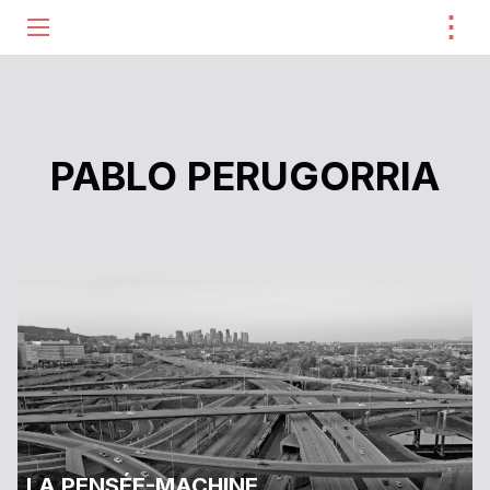
⋮
ME
PABLO PERUGORRIA
LA PENSÉE-MACHINE