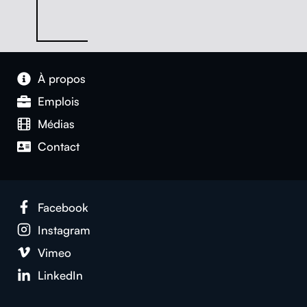
À pro­pos
Emplois
Médias
Con­tact
Face­book
Insta­gram
Vimeo
LinkedIn