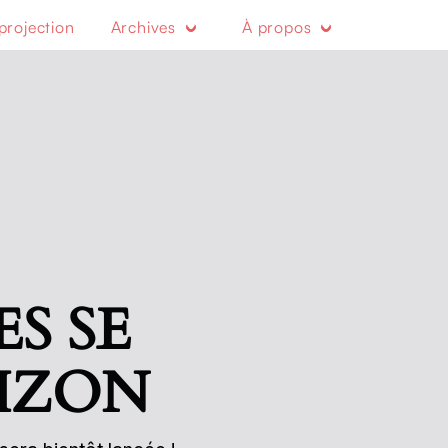
projection
Archives
À propos
S SE
RIZON