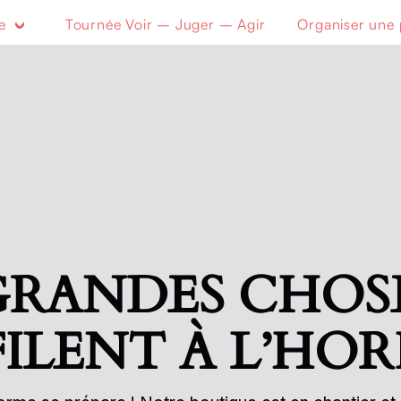
he
Tournée Voir – Juger – Agir
Organiser une 
GRANDES CHOSE
ILENT À L’HO