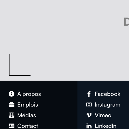
À pro­pos
Face­book
Emplois
Insta­gram
Médias
Vimeo
Con­tact
LinkedIn