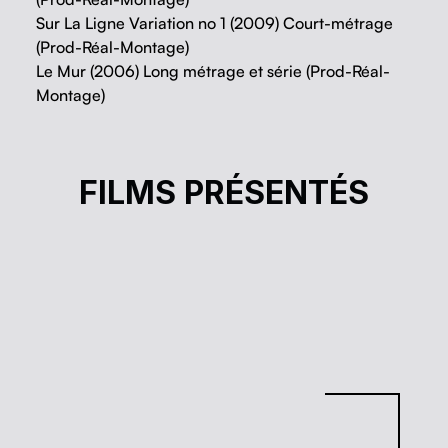
Sur La Ligne Variation no 1 (2009) Court-métrage
(Prod-Réal-Montage)
Le Mur (2006) Long métrage et série (Prod-Réal-
Montage)
LA MADONE
FILMS PRÉSENTÉS
Anne-Marie Turcotte, Mario Calvé
Cinéma à la carte