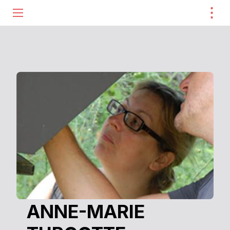
⋮
ME
ANNE-MARIE