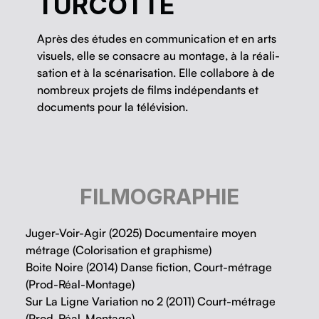
TURCOTTE
Après des études en com­mu­ni­ca­tion et en arts
visuels, elle se con­sacre au mon­tage, à la réal­i­
sa­tion et à la scé­nar­i­sa­tion. Elle col­la­bore à de
nom­breux pro­jets de films indépen­dants et
doc­u­ments pour la télévision.
FILMOGRAPHIE
Juger-Voir-Agir (2025) Documentaire moyen
métrage (Colorisation et graphisme)
Boite Noire (2014) Danse fiction, Court-métrage
(Prod-Réal-Montage)
Sur La Ligne Variation no 2 (2011) Court-métrage
(Prod-Réal-Montage)