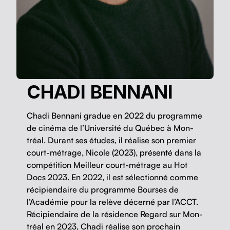
CHADI BENNANI
Cha­di Ben­nani gradue en 2022 du pro­gramme
de ciné­ma de l’Université du Québec à Mon­
tréal. Durant ses études, il réalise son pre­mier
court-métrage, Nicole (2023), présen­té dans la
com­péti­tion Meilleur court-métrage au Hot
Docs 2023. En 2022, il est sélec­tion­né comme
récip­i­endaire du pro­gramme Bours­es de
l’Académie pour la relève décerné par l’ACCT.
Récip­i­endaire de la rési­dence Regard sur Mon­
tréal en 2023, Cha­di réalise son prochain