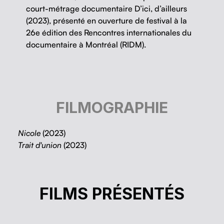
court-métrage doc­u­men­taire D’ici, d’ailleurs
(2023), présen­té en ouver­ture de fes­ti­val à la
26e édi­tion des Ren­con­tres inter­na­tionales du
doc­u­men­taire à Mon­tréal (RIDM).
FILMOGRAPHIE
Nicole
(2023)
Trait d'union
(2023)
D’ICI, D’AILLEURS
FILMS PRÉSENTÉS
Chadi Bennani
Cinéma à la carte