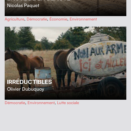
Nicolas Paquet
…
Agriculture
,
Démocratie
,
Économie
,
Environnement
IRRÉDUCTIBLES
Olivier Dubuquoy
…
Démocratie
,
Environnement
,
Lutte sociale