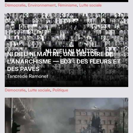
…
Démocratie
,
Environnement
,
Féminisme
,
Lutte sociale
NI DIEU NI MAÎTRE, UNE HISTOIRE DE
L’ANARCHISME — E03 : DES FLEURS ET
DES PAVÉS
Tancrède Ramonet
…
Démocratie
,
Lutte sociale
,
Politique