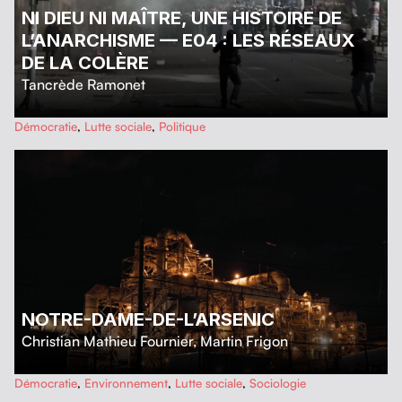
NI DIEU NI MAÎTRE, UNE HISTOIRE DE
L’ANARCHISME — E04 : LES RÉSEAUX
DE LA COLÈRE
Tancrède Ramonet
…
Démocratie
,
Lutte sociale
,
Politique
NOTRE-DAME-DE-L’ARSENIC
Christian Mathieu Fournier
,
Martin Frigon
…
Démocratie
,
Environnement
,
Lutte sociale
,
Sociologie