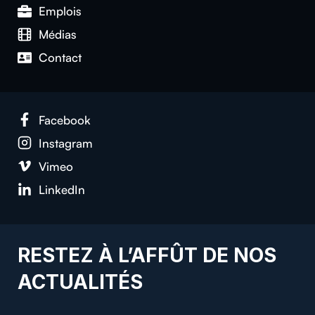
Emplois
Médias
Con­tact
Face­book
Insta­gram
Vimeo
LinkedIn
RESTEZ À L’AFFÛT DE NOS
ACTUALITÉS