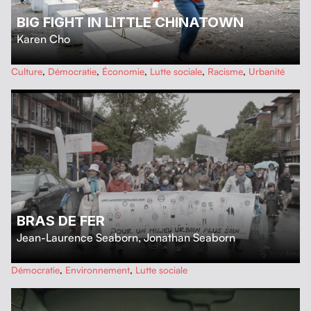
BIG FIGHT IN LITTLE CHINATOWN
Karen Cho
…
Culture
,
Démocratie
,
Économie
,
Lutte sociale
,
Racisme
,
Urbanité
BRAS DE FER
Jean-Laurence Seaborn
,
Jonathan Seaborn
…
Démocratie
,
Environnement
,
Lutte sociale