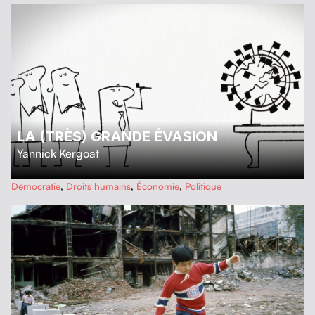
LA (TRÈS) GRANDE ÉVASION
Yannick Kergoat
…
Démocratie
,
Droits humains
,
Économie
,
Politique