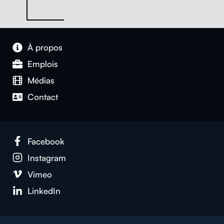
À pro­pos
Emplois
Médias
Con­tact
Face­book
Insta­gram
Vimeo
LinkedIn