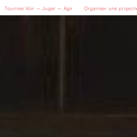
Tournée Voir – Juger – Agir
Organiser une project