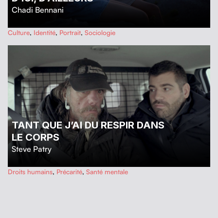
Chadi Bennani
…
Culture
,
Identité
,
Portrait
,
Sociologie
TANT QUE J’AI DU RESPIR DANS
LE CORPS
Steve Patry
…
Droits humains
,
Précarité
,
Santé mentale