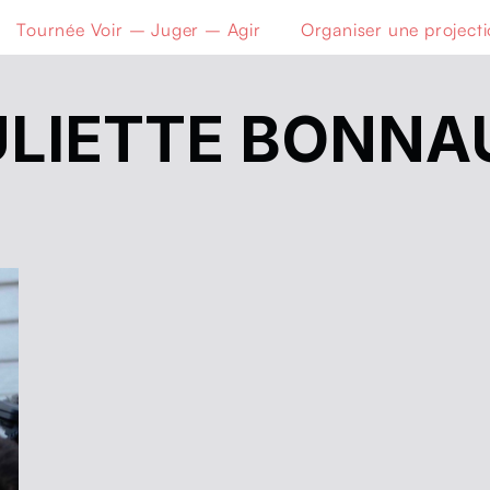
Tournée Voir – Juger – Agir
Organiser une project
ULIETTE BONNA