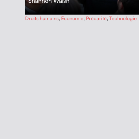
Shannon Walsh
…
Droits humains
,
Économie
,
Précarité
,
Technologie