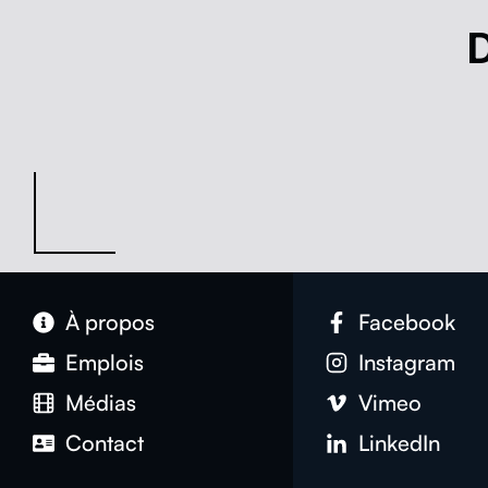
À pro­pos
Face­book
Emplois
Insta­gram
Médias
Vimeo
Con­tact
LinkedIn