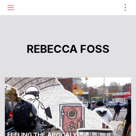
⋮
ME
REBECCA FOSS
FEELING THE APOCALYPSE