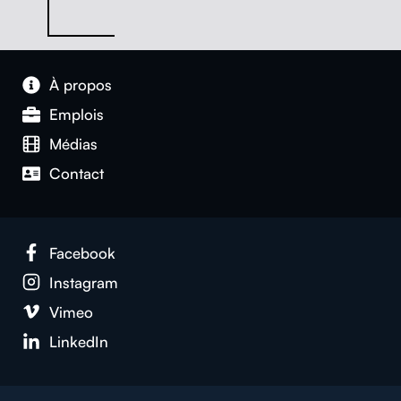
À pro­pos
Emplois
Médias
Con­tact
Face­book
Insta­gram
Vimeo
LinkedIn