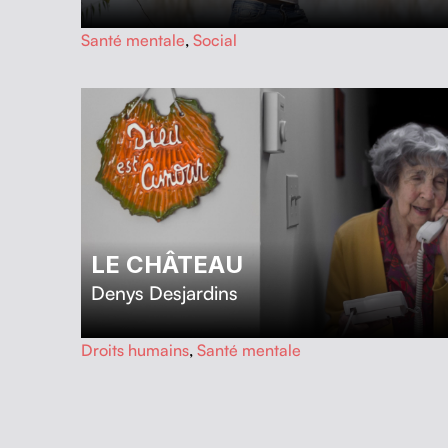
…
Santé mentale
,
Social
LE CHÂTEAU
Denys Desjardins
…
Droits humains
,
Santé mentale