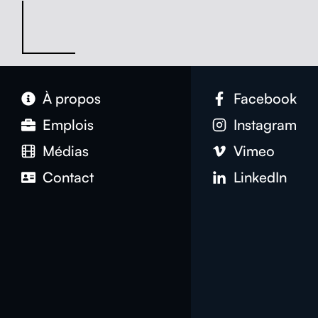
À pro­pos
Face­book
Emplois
Insta­gram
Médias
Vimeo
Con­tact
LinkedIn