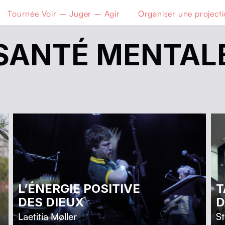
Tournée Voir – Juger – Agir
Organiser une project
SANTÉ MENTAL
L’ÉNERGIE POSITIVE
T
DES DIEUX
D
Laetitia Møller
St