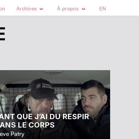
ion
Archives
À propos
EN
E
ANT QUE J’AI DU RESPIR
ANS LE CORPS
eve Patry