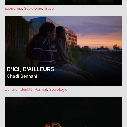
…
Économie
,
Sociologie
,
Travail
D’ICI, D’AILLEURS
Chadi Bennani
…
Culture
,
Identité
,
Portrait
,
Sociologie