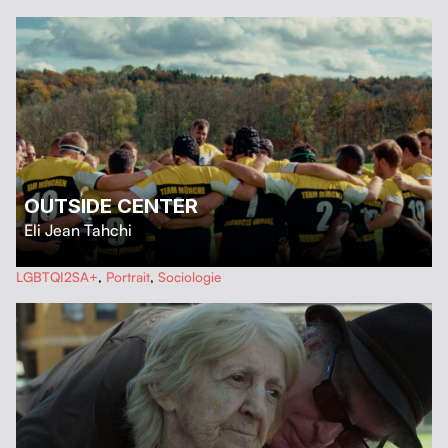
OUTSIDE CENTER
Eli Jean Tahchi
…
LGBTQI2SA+
,
Portrait
,
Sociologie