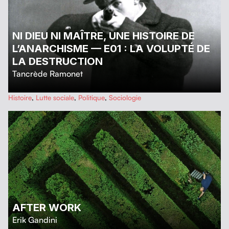
NI DIEU NI MAÎTRE, UNE HISTOIRE DE
L’ANARCHISME — E01 : LA VOLUPTÉ DE
LA DESTRUCTION
Tancrède Ramonet
…
Histoire
,
Lutte sociale
,
Politique
,
Sociologie
AFTER WORK
Erik Gandini