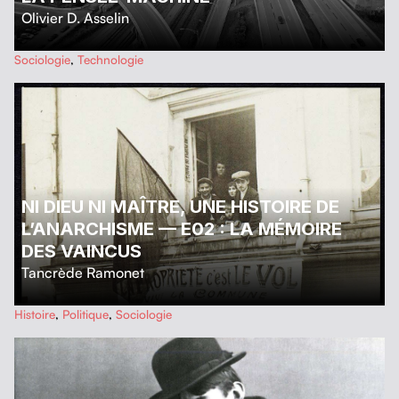
Olivier D. Asselin
…
Sociologie
,
Technologie
NI DIEU NI MAÎTRE, UNE HISTOIRE DE
L’ANARCHISME — E02 : LA MÉMOIRE
DES VAINCUS
Tancrède Ramonet
…
Histoire
,
Politique
,
Sociologie