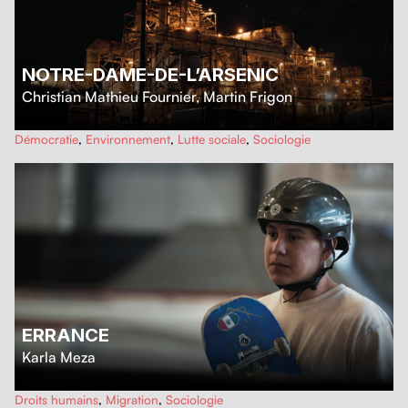
NOTRE-DAME-DE-L’ARSENIC
Christian Mathieu Fournier
,
Martin Frigon
…
Démocratie
,
Environnement
,
Lutte sociale
,
Sociologie
ERRANCE
Karla Meza
…
Droits humains
,
Migration
,
Sociologie