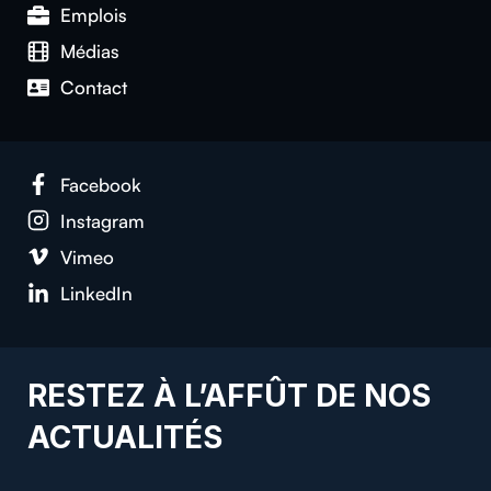
Emplois
Médias
Con­tact
Face­book
Insta­gram
Vimeo
LinkedIn
RESTEZ À L’AFFÛT DE NOS
ACTUALITÉS